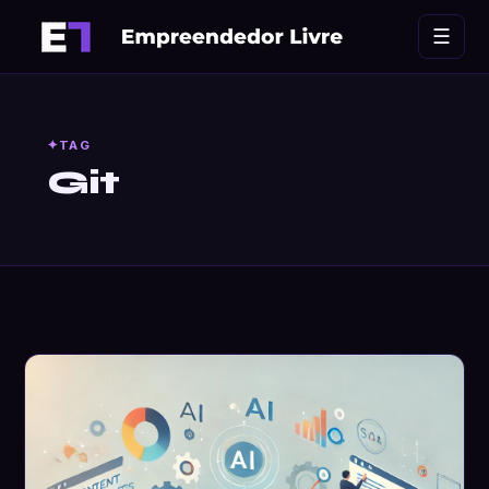
Ir
☰
para
o
conteúdo
TAG
Git