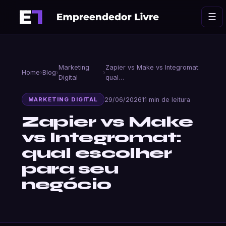
Ir
☰
para
o
conteúdo
Marketing
Zapier vs Make vs Integromat:
Home
›
Blog
›
›
Digital
qual…
29/06/2026
11 min de leitura
MARKETING DIGITAL
Zapier vs Make
vs Integromat:
qual escolher
para seu
negócio