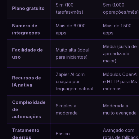
Sim (100
Sim (1.000
Plano gratuito
tarefas/mês)
operações/mês
Número de
Mais de 6.000
Mais de 1.500
integrações
apps
apps
Média (curva de
Facilidade de
Muito alta (ideal
aprendizado
uso
para iniciantes)
maior)
Zapier AI com
Módulos OpenAI
Recursos de
criação por
e HTTP para IAs
IA nativa
linguagem natural
externas
Complexidade
Simples a
Moderada a
de
moderada
muito avançada
automações
Tratamento
Avançado com
Básico
de erros
rotas de fallback