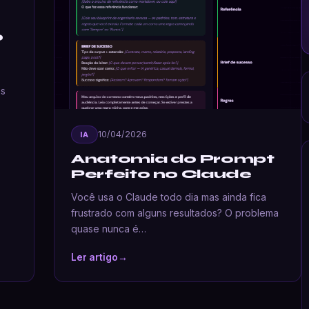
e
o
as
10/04/2026
IA
Anatomia do Prompt
Perfeito no Claude
Você usa o Claude todo dia mas ainda fica
frustrado com alguns resultados? O problema
quase nunca é…
Ler artigo
→