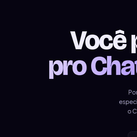
Você 
pro Cha
Po
especi
o C