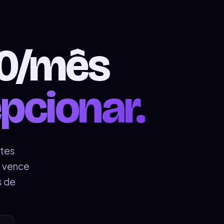
90/mês
pcionar.
tes
e vence
s de