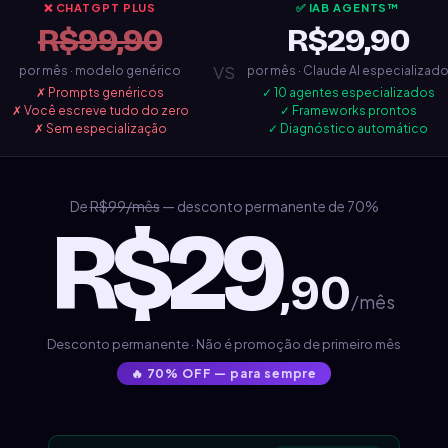
❌ CHATGPT PLUS
✅ IAB AGENTS™
R$99,90
R$29,90
vs
por mês · modelo genérico
por mês · Claude AI especializad
✗ Prompts genéricos
✓ 10 agentes especializados
✗ Você escreve tudo do zero
✓ Frameworks prontos
✗ Sem especialização
✓ Diagnóstico automático
De
R$99/mês
— desconto permanente de 70%
R$29
,90
/mês
Desconto permanente · Não é promoção de primeiro mês
🔥 70% OFF — para sempre