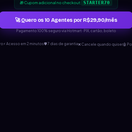
STARTER70
🎁 Cupom adicional no checkout:
🚀 Quero os 10 Agentes por R$29,90/mês
Pagamento 100% seguro via Hotmart · PIX, cartão, boleto
ro
⚡ Acesso em 2 minutos
🛡️ 7 dias de garantia
❌ Cancele quando quiser
🤖 P