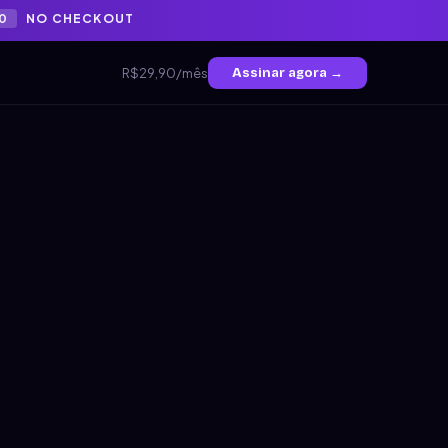
0
NO CHECKOUT
R$29,90/mês
Assinar agora →