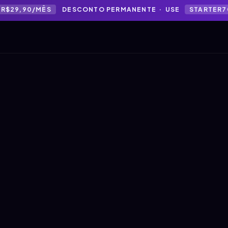
R$29,90/MÊS
DESCONTO PERMANENTE · USE
STARTER7