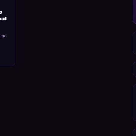
s
al
como