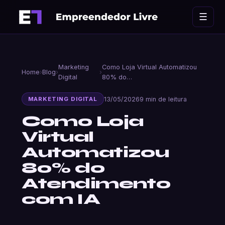
Ir
☰
para
o
conteúdo
Marketing
Como Loja Virtual Automatizou
Home
›
Blog
›
›
Digital
80% do…
13/05/2026
9 min de leitura
MARKETING DIGITAL
Como Loja
Virtual
Automatizou
80% do
Atendimento
com IA