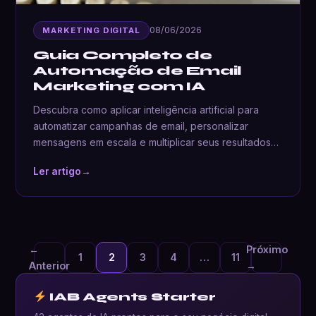
08/06/2026
MARKETING DIGITAL
Guia Completo de
Automação de Email
Marketing com IA
Descubra como aplicar inteligência artificial para
automatizar campanhas de email, personalizar
mensagens em escala e multiplicar seus resultados…
Ler artigo
→
←
Próximo
1
2
3
4
…
11
Anterior
→
IAB Agents Starter