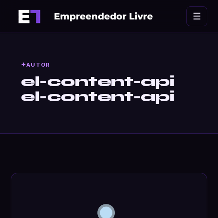
Ir
☰
para
o
conteúdo
AUTOR
el-content-api
el-content-api