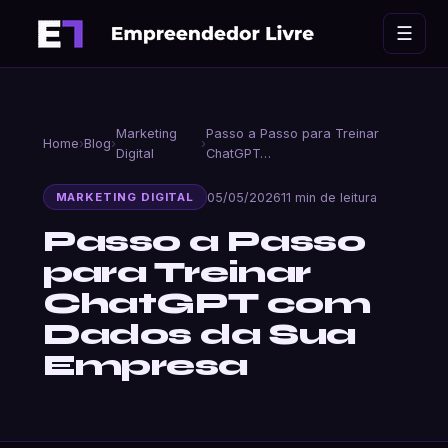
Ir
☰
para
o
conteúdo
Marketing
Passo a Passo para Treinar
Home
›
Blog
›
›
Digital
ChatGPT…
05/05/2026
11 min de leitura
MARKETING DIGITAL
Passo a Passo
para Treinar
ChatGPT com
Dados da Sua
Empresa