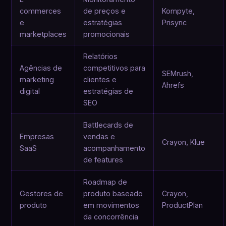
commerces
de preços e
Kompyte,
e
estratégias
Prisync
marketplaces
promocionais
Relatórios
Agências de
competitivos para
SEMrush,
marketing
clientes e
Ahrefs
digital
estratégias de
SEO
Battlecards de
Empresas
vendas e
Crayon, Klue
SaaS
acompanhamento
de features
Roadmap de
Gestores de
produto baseado
Crayon,
produto
em movimentos
ProductPlan
da concorrência