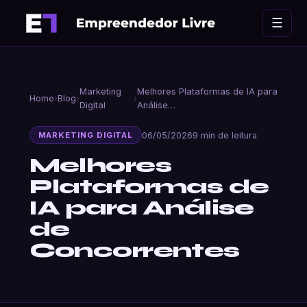
Ir
☰
para
o
conteúdo
Marketing
Melhores Plataformas de IA para
Home
›
Blog
›
›
Digital
Análise…
06/05/2026
9 min de leitura
MARKETING DIGITAL
Melhores
Plataformas de
IA para Análise
de
Concorrentes