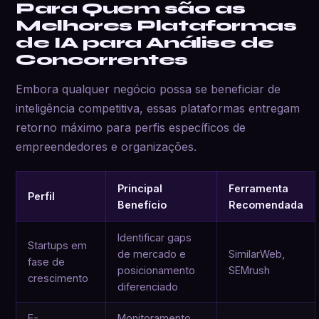
Para Quem são as
Melhores Plataformas
de IA para Análise de
Concorrentes
Embora qualquer negócio possa se beneficiar de
inteligência competitiva, essas plataformas entregam
retorno máximo para perfis específicos de
empreendedores e organizações.
Principal
Ferramenta
Perfil
Benefício
Recomendada
Identificar gaps
Startups em
de mercado e
SimilarWeb,
fase de
posicionamento
SEMrush
crescimento
diferenciado
E-
Monitoramento