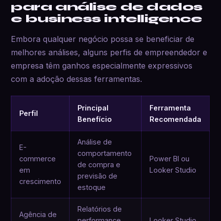
para análise de dados
e business intelligence
Embora qualquer negócio possa se beneficiar de
melhores análises, alguns perfis de empreendedor e
empresa têm ganhos especialmente expressivos
com a adoção dessas ferramentas.
Principal
Ferramenta
Perfil
Benefício
Recomendada
Análise de
E-
comportamento
commerce
Power BI ou
de compra e
em
Looker Studio
previsão de
crescimento
estoque
Relatórios de
Agência de
performance
Looker Studio