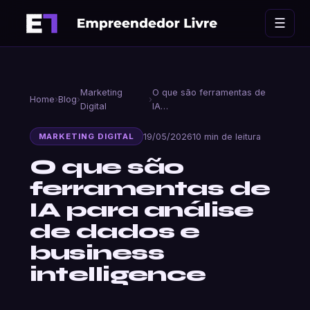
Ir
☰
para
o
conteúdo
Marketing
O que são ferramentas de
Home
›
Blog
›
›
Digital
IA…
19/05/2026
10 min de leitura
MARKETING DIGITAL
O que são
ferramentas de
IA para análise
de dados e
business
intelligence