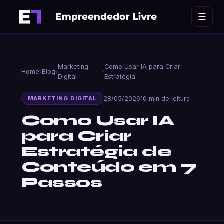
Ir
☰
para
o
conteúdo
Marketing
Como Usar IA para Criar
Home
›
Blog
›
›
Digital
Estratégia…
28/05/2026
10 min de leitura
MARKETING DIGITAL
Como Usar IA
para Criar
Estratégia de
Conteúdo em 7
Passos