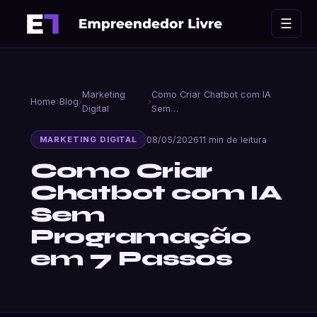
Ir
☰
para
o
conteúdo
Marketing
Como Criar Chatbot com IA
Home
›
Blog
›
›
Digital
Sem…
08/05/2026
11 min de leitura
MARKETING DIGITAL
Como Criar
Chatbot com IA
Sem
Programação
em 7 Passos