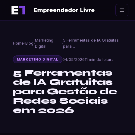
Ir
☰
para
o
conteúdo
Marketing
5 Ferramentas de IA Gratuitas
Home
›
Blog
›
›
Digital
para…
04/05/2026
11 min de leitura
MARKETING DIGITAL
5 Ferramentas
de IA Gratuitas
para Gestão de
Redes Sociais
em 2026