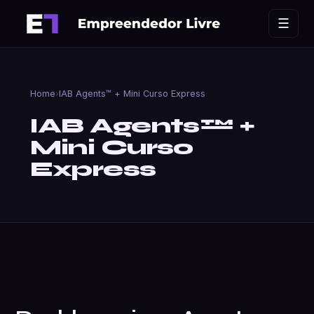
Ir
☰
para
o
conteúdo
Home
›
IAB Agents™ + Mini Curso Express
IAB Agents™ +
Mini Curso
Express