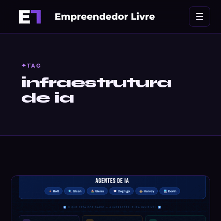
Ir
☰
para
o
conteúdo
TAG
infraestrutura
de ia