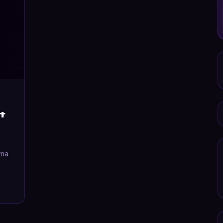
t
ema